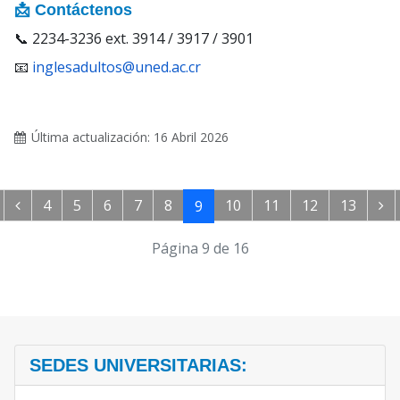
📩 Contáctenos
📞 2234-3236 ext. 3914 / 3917 / 3901
📧
inglesadultos@uned.ac.cr
Última actualización: 16 Abril 2026
4
5
6
7
8
10
11
12
13
9
Página 9 de 16
SEDES UNIVERSITARIAS: