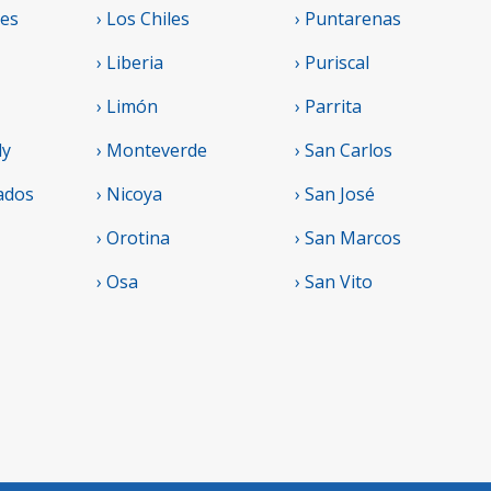
res
› Los Chiles
› Puntarenas
› Liberia
› Puriscal
› Limón
› Parrita
ly
› Monteverde
› San Carlos
ados
› Nicoya
› San José
› Orotina
› San Marcos
› Osa
› San Vito