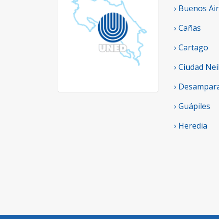
› Buenos Ai
› Cañas
› Cartago
› Ciudad Nei
› Desampar
› Guápiles
› Heredia