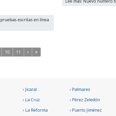
Lee más: Nuevo número tel
pruebas escritas en línea
10
11
› Jicaral
› Palmares
› La Cruz
› Pérez Zeledón
› La Reforma
› Puerto Jiménez