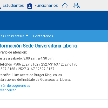
Estudiantes
Funcionarios
s Estudiantiles
Contáctenos
formación Sede Universitaria Liberia
rario de atención:
rtes a sábado: 8:00 a.m. a 4:30 p.m.
léfonos
: +506 2527-3162 / 2527-3163 / 2527-3170
2527-3165 / 2527-3167 / 2527-3167
rección:
1 km oeste de Burger King, en las
stalaciones del Instituto de Guanacaste, Liberia.
zón de sugerencias
viar correo