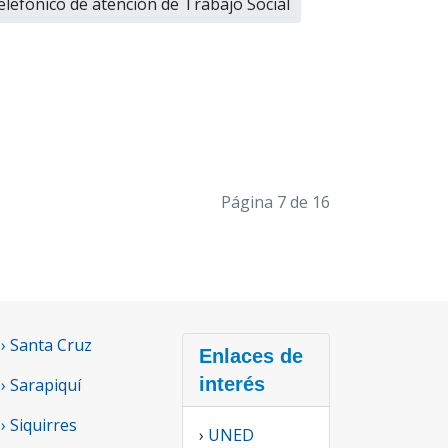
efónico de atención de Trabajo Social
Página 7 de 16
› Santa Cruz
Enlaces de
interés
› Sarapiquí
› Siquirres
›
UNED