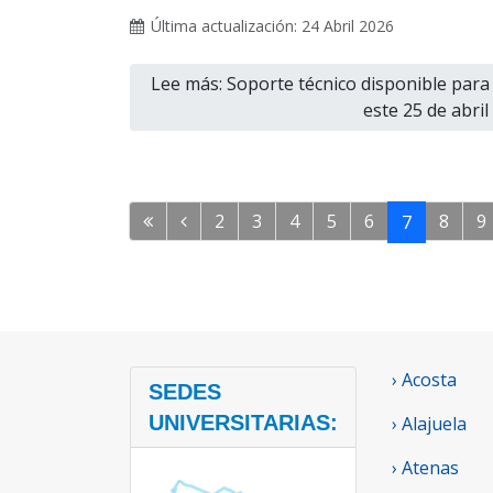
Última actualización: 24 Abril 2026
Lee más: Soporte técnico disponible para 
este 25 de abril
2
3
4
5
6
8
9
7
› Acosta
SEDES
UNIVERSITARIAS:
› Alajuela
› Atenas