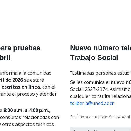
para pruebas
Nuevo número tel
bril
Trabajo Social
 informa a la comunidad
“Estimadas personas estud
il de 2026
se estará
Se les comunica el nuevo n
 escritas en línea
, con el
Social: 2527-2974. Asimismo,
rante el proceso y atender
cualquier consulta relacion
tsliberia@uned.ac.cr
de
8:00 a.m. a 4:00 p.m.
,
 consultas relacionadas con
Última actualización: 24 Abri
 otros aspectos técnicos.