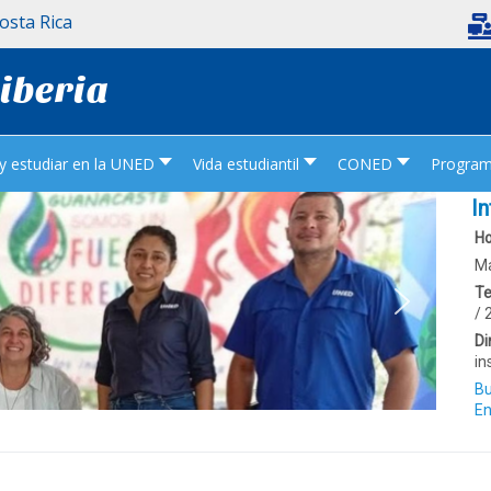
Costa Rica
Liberia
 y estudiar en la UNED
Vida estudiantil
CONED
Programa
In
Ho
Ma
Te
/ 
Di
in
Bu
En