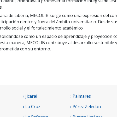
tudiantil, orientada a promover la formación integral del es
s.
taria de Liberia, MECOLIB surge como una expresión del comp
icipación dentro y fuera del ámbito universitario. Desde su
rollo social y el fortalecimiento académico.
onsolidándose como un espacio de aprendizaje y proyección c
De esta manera, MECOLIB contribuye al desarrollo sostenible 
mprometida con su entorno.
› Jicaral
› Palmares
› La Cruz
› Pérez Zeledón