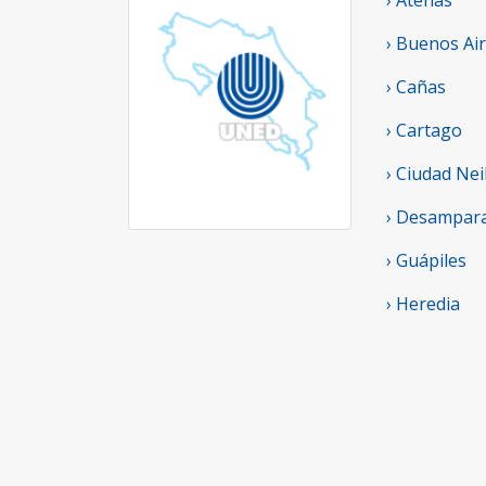
› Atenas
› Buenos Ai
› Cañas
› Cartago
› Ciudad Nei
› Desampar
› Guápiles
› Heredia