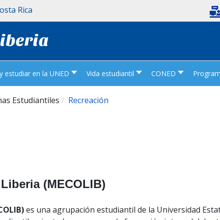
Costa Rica
Liberia
 y estudiar en la UNED
Vida estudiantil
CONED
Programa
as Estudiantiles
Recreación
Liberia (MECOLIB)
COLIB)
es una agrupación estudiantil de la Universidad Esta