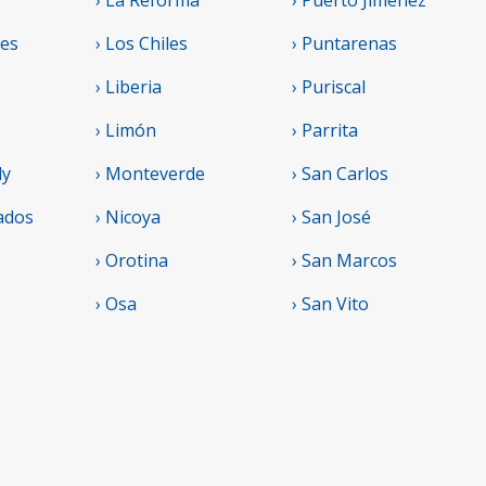
› La Reforma
› Puerto Jiménez
res
› Los Chiles
› Puntarenas
› Liberia
› Puriscal
› Limón
› Parrita
ly
› Monteverde
› San Carlos
ados
› Nicoya
› San José
› Orotina
› San Marcos
› Osa
› San Vito