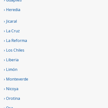
› Guápiles
› Heredia
› Jicaral
› La Cruz
› La Reforma
› Los Chiles
› Liberia
› Limón
› Monteverde
› Nicoya
› Orotina