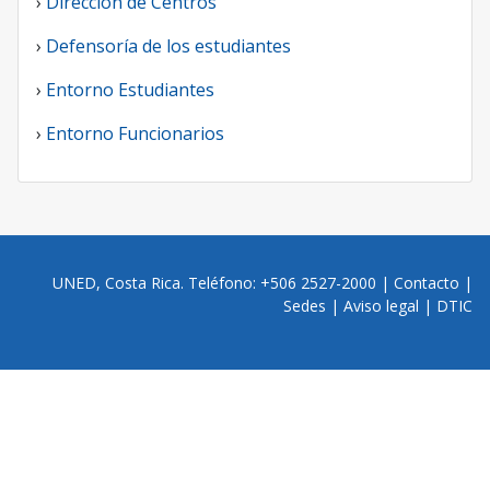
›
Dirección de Centros
›
Defensoría de los estudiantes
›
Entorno Estudiantes
›
Entorno Funcionarios
UNED, Costa Rica. Teléfono: +506 2527-2000 |
Contacto
|
Sedes
|
Aviso legal
|
DTIC