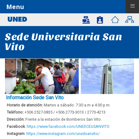
≡
Menu
Sede Universitaria San
Vito
Información Sede San Vito
Horario de atención:
Martes a sábado: 7:30 a.m a 4:00 p.m.
Teléfono:
+506 2527-3835 / +506 2773-3013 / 2773-4213
Dirección:
Frente a la estación de Bomberos San Vito.
Facebook
:
https://www.facebook.com/UNEDCEUSANVITO
Instagram
:
https://www.instagram.com/unedsanvito/