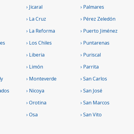
› Jicaral
› Palmares
› La Cruz
› Pérez Zeledón
› La Reforma
› Puerto Jiménez
res
› Los Chiles
› Puntarenas
› Liberia
› Puriscal
› Limón
› Parrita
ly
› Monteverde
› San Carlos
ados
› Nicoya
› San José
› Orotina
› San Marcos
› Osa
› San Vito