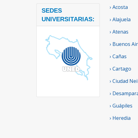
› Acosta
SEDES
UNIVERSITARIAS:
› Alajuela
› Atenas
› Buenos Ai
› Cañas
› Cartago
› Ciudad Nei
› Desampar
› Guápiles
› Heredia