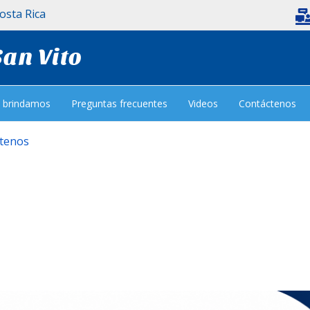
Costa Rica
San Vito
e brindamos
Preguntas frecuentes
Videos
Contáctenos
tenos