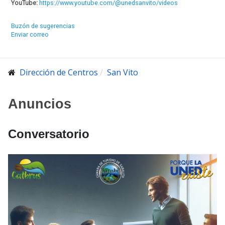
YouTube:
https://www.youtube.com/@unedsanvito/videos
Buzón de sugerencias
Enviar correo
Dirección de Centros
San Vito
Anuncios
Conversatorio