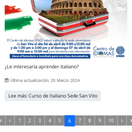
¿Le interesaría aprender italiano?
Última actualización: 20 Marzo 2024
Lee más: Curso de Italiano Sede San Vito
1
2
3
4
5
7
8
9
10
6