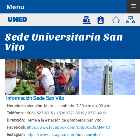
≡
Menu
Sede Universitaria San
Vito
Información Sede San Vito
Horario de atención:
Martes a sábado: 7:30 a.m a 4:00 p.m.
Teléfono:
+506 2527-3835 / +506 2773-3013 / 2773-4213
Dirección:
Frente a la estación de Bomberos San Vito.
Facebook
:
https://www.facebook.com/UNEDCEUSANVITO
Instagram
:
https://www.instagram.com/unedsanvito/