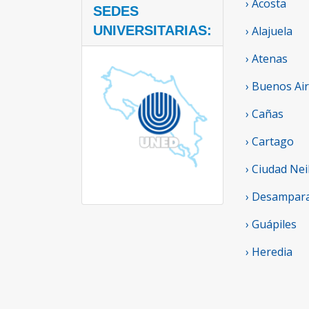
› Acosta
SEDES
UNIVERSITARIAS:
› Alajuela
› Atenas
› Buenos Ai
› Cañas
› Cartago
› Ciudad Nei
› Desampar
› Guápiles
› Heredia