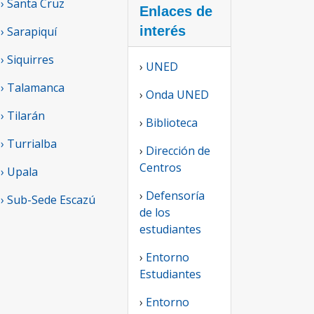
› Santa Cruz
Enlaces de
interés
› Sarapiquí
› Siquirres
›
UNED
› Talamanca
›
Onda UNED
› Tilarán
›
Biblioteca
› Turrialba
›
Dirección de
Centros
› Upala
›
Defensoría
› Sub-Sede Escazú
de los
estudiantes
›
Entorno
Estudiantes
›
Entorno