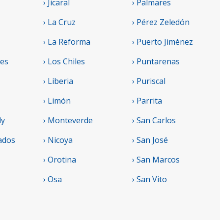
› Jicaral
› Palmares
› La Cruz
› Pérez Zeledón
› La Reforma
› Puerto Jiménez
res
› Los Chiles
› Puntarenas
› Liberia
› Puriscal
› Limón
› Parrita
ly
› Monteverde
› San Carlos
ados
› Nicoya
› San José
› Orotina
› San Marcos
› Osa
› San Vito