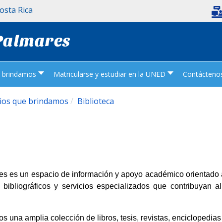
Costa Rica
 Palmares
e brindamos
Matricularse y estudiar en la UNED
Contácteno
cios que brindamos
Biblioteca
res es un espacio de información y apoyo académico orientado a
 bibliográficos y servicios especializados que contribuyan al
s una amplia colección de libros, tesis, revistas, enciclopedias