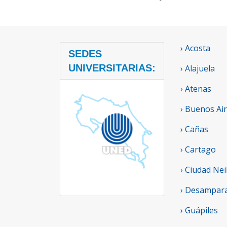
› Acosta
SEDES
UNIVERSITARIAS:
› Alajuela
› Atenas
› Buenos Ai
› Cañas
› Cartago
› Ciudad Nei
› Desampar
› Guápiles