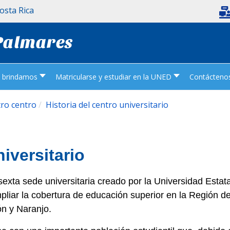
Costa Rica
 Palmares
e brindamos
Matricularse y estudiar en la UNED
Contácteno
ro centro
Historia del centro universitario
iversitario
sexta sede universitaria creado por la Universidad Esta
pliar la cobertura de educación superior en la Región 
n y Naranjo.