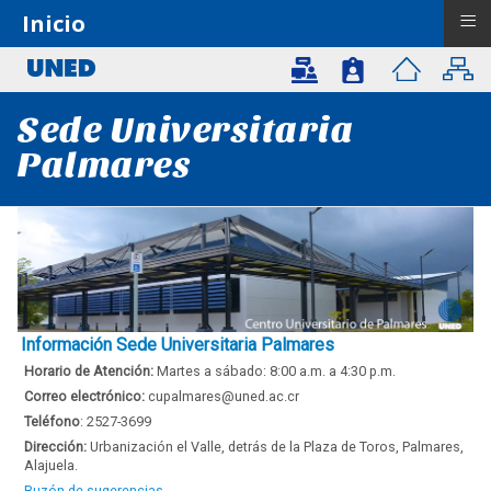
≡
Inicio
Sede Universitaria
Palmares
Información Sede Universitaria Palmares
Horario de Atención:
Martes a sábado: 8:00 a.m. a 4:30 p.m.
Correo electrónico:
cupalmares@uned.ac.cr
Teléfono
: 2527-3699
Dirección
:
Urbanización el Valle, detrás de la Plaza de Toros, Palmares,
Alajuela.
Buzón de sugerencias