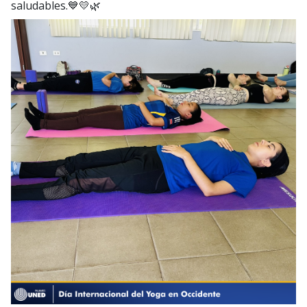
saludables.💙💛🌿