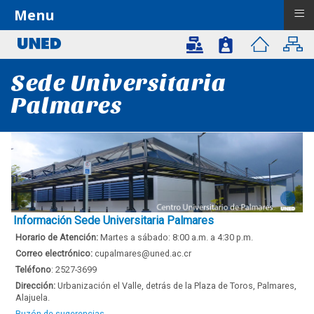
≡
Menu
Sede Universitaria
Palmares
Información Sede Universitaria Palmares
Horario de Atención:
Martes a sábado: 8:00 a.m. a 4:30 p.m.
Correo electrónico:
cupalmares@uned.ac.cr
Teléfono
: 2527-3699
Dirección
:
Urbanización el Valle, detrás de la Plaza de Toros, Palmares,
Alajuela.
Buzón de sugerencias