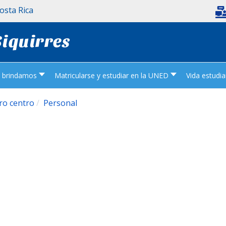
Costa Rica
Siquirres
e brindamos
Matricularse y estudiar en la UNED
Vida estudian
ro centro
Personal