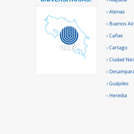
› Atenas
› Buenos Ai
› Cañas
› Cartago
› Ciudad Nei
› Desampar
› Guápiles
› Heredia