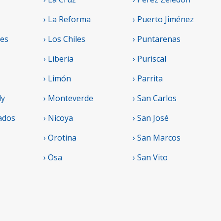
› La Reforma
› Puerto Jiménez
res
› Los Chiles
› Puntarenas
› Liberia
› Puriscal
› Limón
› Parrita
ly
› Monteverde
› San Carlos
ados
› Nicoya
› San José
› Orotina
› San Marcos
› Osa
› San Vito