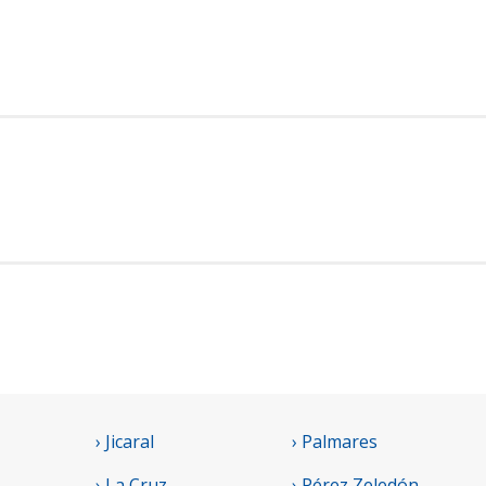
› Jicaral
› Palmares
› La Cruz
› Pérez Zeledón