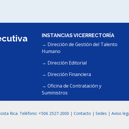
INSTANCIAS VICERRECTORÍA
ecutiva
→ Dirección de Gestión del Talento
Humano
→ Dirección Editorial
→ Dirección Financiera
→ Oficina de Contratación y
Suministros
osta Rica. Teléfono: +506 2527-2000 |
Contacto
|
Sedes
|
Aviso leg